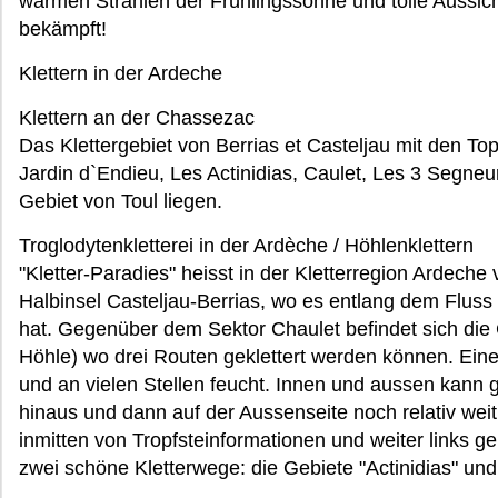
warmen Strahlen der Frühlingssonne und tolle Aussi
bekämpft!
Klettern in der Ardeche
Klettern an der Chassezac
Das Klettergebiet von Berrias et Casteljau mit den T
Jardin d`Endieu, Les Actinidias, Caulet, Les 3 Segne
Gebiet von Toul liegen.
Troglodytenkletterei in der Ardèche / Höhlenklettern
"Kletter-Paradies" heisst in der Kletterregion Ardeche 
Halbinsel Casteljau-Berrias, wo es entlang dem Fluss
hat. Gegenüber dem Sektor Chaulet befindet sich di
Höhle) wo drei Routen geklettert werden können. Eine 
und an vielen Stellen feucht. Innen und aussen kann 
hinaus und dann auf der Aussenseite noch relativ wei
inmitten von Tropfsteinformationen und weiter links g
zwei schöne Kletterwege: die Gebiete "Actinidias" und