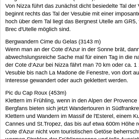
Von Nizza führt das zunächst dicht besiedelte Tal der
beginnt rechts das Tal der Vesubie mit einer imposante
hoch über dem Tal liegt das Bergnest Utelle am GR5,
Brec d'Utelle möglich sind.
Bergwandern Cime du Gelas (3143 m)
Wenn man an der Cote d'Azur in der Sonne brät, dann
abwechslungsreiche Sache mal für einen Tag in die 
der Cote d‘Azur bei Nizza fährt man 70 km oder ca. 1 1/
Vesubie bis nach La Madone de Fenestre, von dort au
Interesse gewandert oder auch geklettert werden.
Pic du Cap Roux (453m)
Klettern im Frühling, wenn in den Alpen der Provence 
Bergfans bieten sich jetzt Wandertouren in Südfrankr
Klettern und Wandern im Massif de l'Esterel, einem 
Cannes und St.Tropez, das bis auf etwa 600m Höhe r
Cote d'Azur nicht vom touristischen Getöse beherrscht