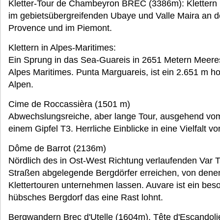
Kletter-Tour de Chambeyron BREC (3386m): Klettern i
im gebietsübergreifenden Ubaye und Valle Maira an d
Provence und im Piemont.
Klettern in Alpes-Maritimes:
Ein Sprung in das Sea-Guareis in 2651 Metern Meer
Alpes Maritimes. Punta Marguareis, ist ein 2.651 m h
Alpen.
Cime de Roccassièra (1501 m)
Abwechslungsreiche, aber lange Tour, ausgehend vom 
einem Gipfel T3. Herrliche Einblicke in eine Vielfalt 
Dôme de Barrot (2136m)
Nördlich des in Ost-West Richtung verlaufenden Var 
Straßen abgelegende Bergdörfer erreichen, von dene
Klettertouren unternehmen lassen. Auvare ist ein bes
hübsches Bergdorf das eine Rast lohnt.
Bergwandern Brec d'Utelle (1604m), Tête d'Escandoli