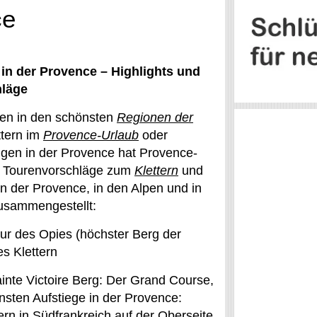
ce
 in der Provence – Highlights und
hläge
ren in den schönsten
Regionen der
ttern im
Provence-Urlaub
oder
en in der Provence hat Provence-
e Tourenvorschläge zum
Klettern
und
n der Provence, in den Alpen und in
usammengestellt:
ur des Opies (höchster Berg der
nes Klettern
inte Victoire Berg: Der Grand Course,
nsten Aufstiege in der Provence:
ern in Südfrankreich auf der Oberseite