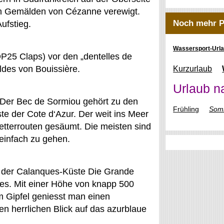
hen Gemälden von Cézanne verewigt.
Noch mehr P
ufstieg.
Wassersport-Url
P25 Claps) vor den „dentelles de
ldes von Bouissière.
Kurzurlaub
Urlaub n
n Der Bec de Sormiou gehört zu den
Frühling
Som
te der Cote d‘Azur. Der weit ins Meer
etterrouten gesäumt. Die meisten sind
 einfach zu gehen.
il der Calanques-Küste Die Grande
es. Mit einer Höhe von knapp 500
m Gipfel geniesst man einen
n herrlichen Blick auf das azurblaue