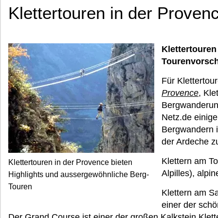
Klettertouren in der Proven
Klettertouren
Tourenvorsc
Für Klettertou
Provence
, Kle
Bergwanderung
Netz.de einig
Bergwandern i
der Ardeche z
Klettern am To
Klettertouren in der Provence bieten
Alpilles), alpi
Highlights und aussergewöhnliche Berg-
Touren
Klettern am Sa
einer der schö
Der Grand Course ist einer der großen Kalkstein Klett