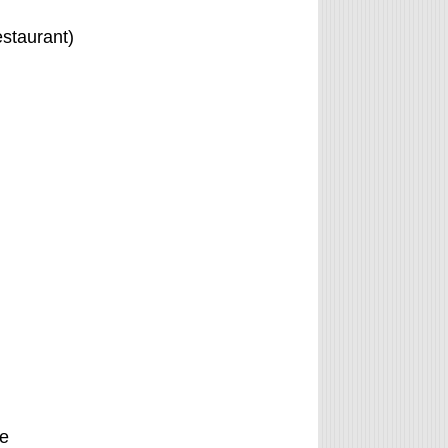
staurant)
ne