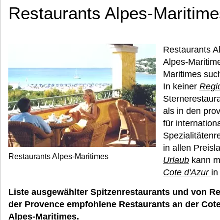
Restaurants Alpes-Maritime
Restaurants A
Alpes-Maritime
Maritimes suc
In keiner
Regio
Sternerestaura
als in den pr
für internatio
Spezialitäten
in allen Prei
Restaurants Alpes-Maritimes
Urlaub
kann m
Cote d'Azur
in
Liste ausgewählter Spitzenrestaurants und von Re
der Provence empfohlene Restaurants an der Cote
Alpes-Maritimes.