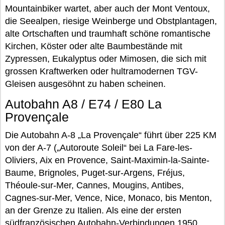
Mountainbiker wartet, aber auch der Mont Ventoux,
die Seealpen, riesige Weinberge und Obstplantagen,
alte Ortschaften und traumhaft schöne romantische
Kirchen, Köster oder alte Baumbestände mit
Zypressen, Eukalyptus oder Mimosen, die sich mit
grossen Kraftwerken oder hultramodernen TGV-
Gleisen ausgesöhnt zu haben scheinen.
Autobahn A8 / E74 / E80 La
Provençale
Die Autobahn A-8 „La Provençale“ führt über 225 KM
von der A-7 („Autoroute Soleil“ bei La Fare-les-
Oliviers, Aix en Provence, Saint-Maximin-la-Sainte-
Baume, Brignoles, Puget-sur-Argens, Fréjus,
Théoule-sur-Mer, Cannes, Mougins, Antibes,
Cagnes-sur-Mer, Vence, Nice, Monaco, bis Menton,
an der Grenze zu Italien. Als eine der ersten
südfranzösischen Autobahn-Verbindungen 1950