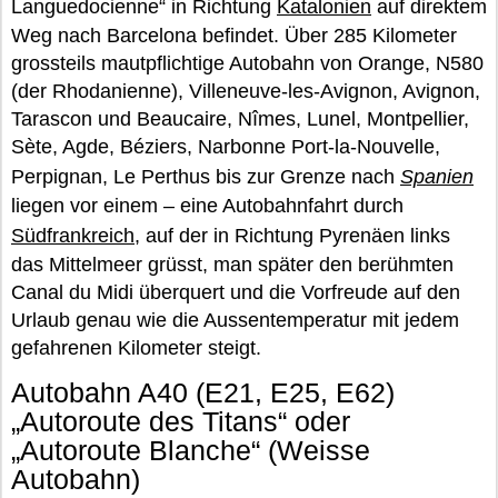
Languedocienne“ in Richtung
Katalonien
auf direktem
Weg nach Barcelona befindet. Über 285 Kilometer
grossteils mautpflichtige Autobahn von Orange, N580
(der Rhodanienne), Villeneuve-les-Avignon, Avignon,
Tarascon und Beaucaire, Nîmes, Lunel, Montpellier,
Sète, Agde, Béziers, Narbonne Port-la-Nouvelle,
Perpignan, Le Perthus bis zur Grenze nach
Spanien
liegen vor einem – eine Autobahnfahrt durch
Südfrankreich
, auf der in Richtung Pyrenäen links
das Mittelmeer grüsst, man später den berühmten
Canal du Midi überquert und die Vorfreude auf den
Urlaub genau wie die Aussentemperatur mit jedem
gefahrenen Kilometer steigt.
Autobahn A40 (E21, E25, E62)
„Autoroute des Titans“ oder
„Autoroute Blanche“ (Weisse
Autobahn)