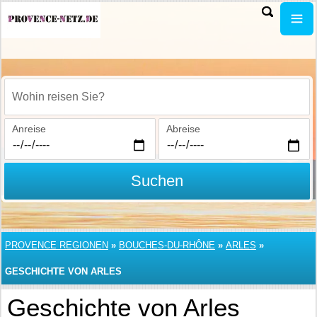
Wohin reisen Sie?
Anreise
Abreise
Suchen
PROVENCE REGIONEN
»
BOUCHES-DU-RHÔNE
»
ARLES
»
GESCHICHTE VON ARLES
Geschichte von Arles